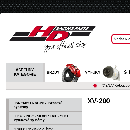
VŠECHNY
BRZDY
VÝFUKY
ŠT
KATEGORIE
"XENA" Kotoučov
XV-200
"BREMBO RACING" Brzdové
systémy
"LEO VINCE - SILVER TAIL - SITO"
Výfukové systémy
"PUIG" Plexiskla a štíty