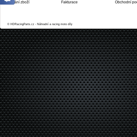
Dodání zboží
Fakturace
Obchodní po
© HDRacingParts.cz - Náhradní a racing moto díly