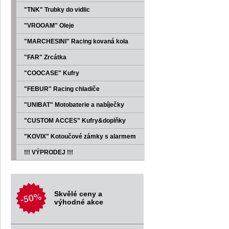
"TNK" Trubky do vidlic
"VROOAM" Oleje
"MARCHESINI" Racing kovaná kola
"FAR" Zrcátka
"COOCASE" Kufry
"FEBUR" Racing chladiče
"UNIBAT" Motobaterie a nabíječky
"CUSTOM ACCES" Kufry&doplňky
"KOVIX" Kotoučové zámky s alarmem
!!! VÝPRODEJ !!!
Skvělé ceny a
výhodné akce