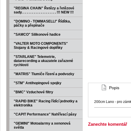
"REGINA CHAIN" Řetězy a řetězové
sady. . . . . . . . . . . . . . . . . . . . !!! NEW !!!
"DOMINO - TOMMASELLI" Řídítka,
páčky a přepínače
"SAMCO" Silikonové hadice
"VALTER MOTO COMPONENTS"
Stojany & Racingové doplňky
"STARLANE" Telemetrie,
datarecording a ukazatele zařazené
rychlosti
"MATRIS" Tlumiče řízení a podvozky
"STM" Antihopingové spojky
Popis
"BMC" Vzduchové filtry
"RAPID BIKE" Racing řídící jednotky a
200cm Lano - pro zámk
elektronika
"CAPIT Performance" Nahřívací pásy
"GEMINI" Motoalarmy a xenonová
Zanechte komentář
světla