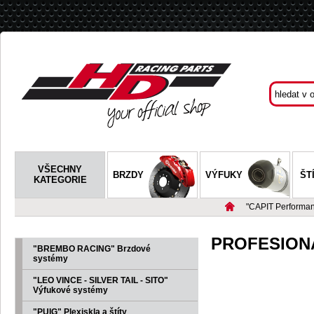
VŠECHNY
BRZDY
VÝFUKY
ŠT
KATEGORIE
"CAPIT Performan
PROFESIONÁ
"BREMBO RACING" Brzdové
systémy
"LEO VINCE - SILVER TAIL - SITO"
Výfukové systémy
"PUIG" Plexiskla a štíty