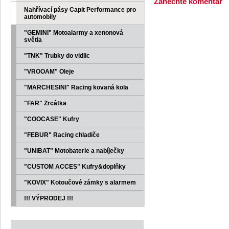
Zanechte komentář
Nahřívací pásy Capit Performance pro
automobily
"GEMINI" Motoalarmy a xenonová
světla
"TNK" Trubky do vidlic
"VROOAM" Oleje
"MARCHESINI" Racing kovaná kola
"FAR" Zrcátka
"COOCASE" Kufry
"FEBUR" Racing chladiče
"UNIBAT" Motobaterie a nabíječky
"CUSTOM ACCES" Kufry&doplňky
"KOVIX" Kotoučové zámky s alarmem
!!! VÝPRODEJ !!!