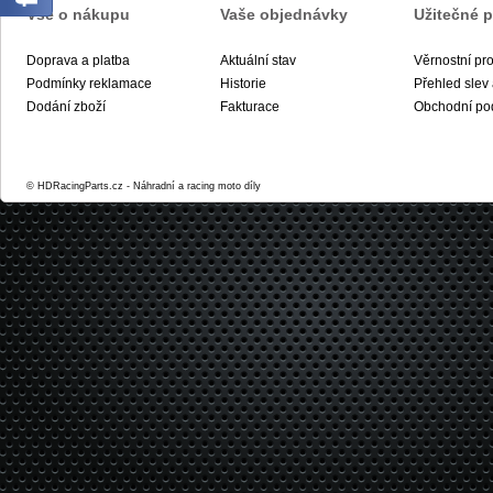
Vše o nákupu
Vaše objednávky
Užitečné 
Doprava a platba
Aktuální stav
Věrnostní pr
Podmínky reklamace
Historie
Přehled slev
Dodání zboží
Fakturace
Obchodní po
© HDRacingParts.cz - Náhradní a racing moto díly