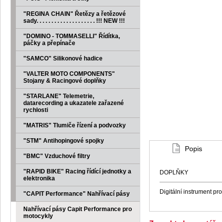
"REGINA CHAIN" Řetězy a řetězové
sady. . . . . . . . . . . . . . . . . . . . !!! NEW !!!
"DOMINO - TOMMASELLI" Řídítka,
páčky a přepínače
"SAMCO" Silikonové hadice
"VALTER MOTO COMPONENTS"
Stojany & Racingové doplňky
"STARLANE" Telemetrie,
datarecording a ukazatele zařazené
rychlosti
"MATRIS" Tlumiče řízení a podvozky
"STM" Antihopingové spojky
Popis
"BMC" Vzduchové filtry
"RAPID BIKE" Racing řídící jednotky a
DOPLŇKY
elektronika
Digitální instrument p
"CAPIT Performance" Nahřívací pásy
Nahřívací pásy Capit Performance pro
motocykly