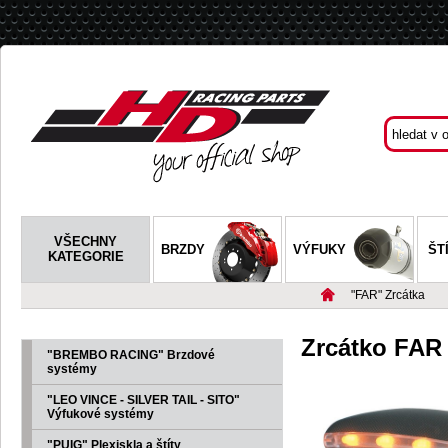
VŠECHNY
BRZDY
VÝFUKY
ŠT
KATEGORIE
"FAR" Zrcátka
Zrcátko FAR
"BREMBO RACING" Brzdové
systémy
"LEO VINCE - SILVER TAIL - SITO"
Výfukové systémy
"PUIG" Plexiskla a štíty