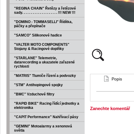
"REGINA CHAIN" Řetězy a řetězové
sady. . . . . . . . . . . . . . . . . . . . !!! NEW !!!
"DOMINO - TOMMASELLI" Řídítka,
páčky a přepínače
"SAMCO" Silikonové hadice
"VALTER MOTO COMPONENTS"
Stojany & Racingové doplňky
"STARLANE" Telemetrie,
datarecording a ukazatele zařazené
rychlosti
"MATRIS" Tlumiče řízení a podvozky
Popis
"STM" Antihopingové spojky
"BMC" Vzduchové filtry
"RAPID BIKE" Racing řídící jednotky a
elektronika
Zanechte komentář
"CAPIT Performance" Nahřívací pásy
"GEMINI" Motoalarmy a xenonová
světla