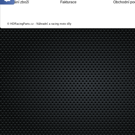
Dodání zboží
Fakturace
Obchodní po
© HDRacingParts.cz - Náhradní a racing moto díly