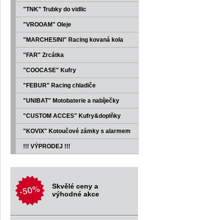
"TNK" Trubky do vidlic
"VROOAM" Oleje
"MARCHESINI" Racing kovaná kola
"FAR" Zrcátka
"COOCASE" Kufry
"FEBUR" Racing chladiče
"UNIBAT" Motobaterie a nabíječky
"CUSTOM ACCES" Kufry&doplňky
"KOVIX" Kotoučové zámky s alarmem
!!! VÝPRODEJ !!!
Skvělé ceny a
výhodné akce