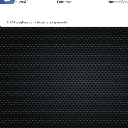
Dodání zboží
Fakturace
Obchodní po
© HDRacingParts.cz - Náhradní a racing moto díly