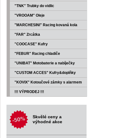
"TNK" Trubky do vidlic
"VROOAM" Oleje
"MARCHESINI" Racing kovaná kola
"FAR" Zrcátka
"COOCASE" Kufry
"FEBUR" Racing chladiče
"UNIBAT" Motobaterie a nabíječky
"CUSTOM ACCES" Kufry&doplňky
"KOVIX" Kotoučové zámky s alarmem
!!! VÝPRODEJ !!!
Skvělé ceny a
výhodné akce