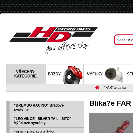
VŠECHNY
BRZDY
VÝFUKY
ŠT
KATEGORIE
"FAR" Zrcátka
Blika?e FAR
"BREMBO RACING" Brzdové
systémy
"LEO VINCE - SILVER TAIL - SITO"
Výfukové systémy
"PUIG" Plexiskla a štíty