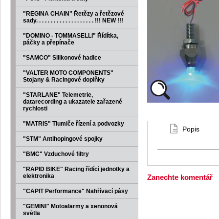
"REGINA CHAIN" Řetězy a řetězové
sady. . . . . . . . . . . . . . . . . . . . !!! NEW !!!
"DOMINO - TOMMASELLI" Řídítka,
páčky a přepínače
"SAMCO" Silikonové hadice
"VALTER MOTO COMPONENTS"
Stojany & Racingové doplňky
"STARLANE" Telemetrie,
datarecording a ukazatele zařazené
rychlosti
"MATRIS" Tlumiče řízení a podvozky
Popis
"STM" Antihopingové spojky
"BMC" Vzduchové filtry
"RAPID BIKE" Racing řídící jednotky a
elektronika
Zanechte komentář
"CAPIT Performance" Nahřívací pásy
"GEMINI" Motoalarmy a xenonová
světla