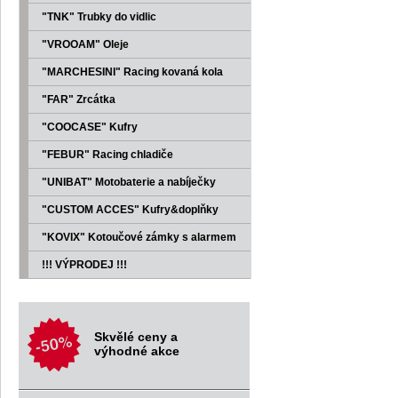
"TNK" Trubky do vidlic
"VROOAM" Oleje
"MARCHESINI" Racing kovaná kola
"FAR" Zrcátka
"COOCASE" Kufry
"FEBUR" Racing chladiče
"UNIBAT" Motobaterie a nabíječky
"CUSTOM ACCES" Kufry&doplňky
"KOVIX" Kotoučové zámky s alarmem
!!! VÝPRODEJ !!!
Skvělé ceny a
výhodné akce