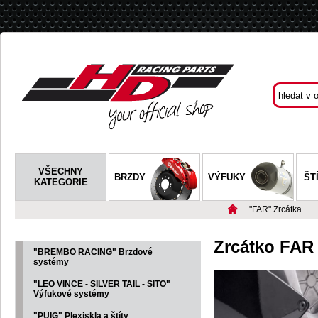
VŠECHNY
BRZDY
VÝFUKY
ŠT
KATEGORIE
"FAR" Zrcátka
Zrcátko FAR
"BREMBO RACING" Brzdové
systémy
"LEO VINCE - SILVER TAIL - SITO"
Výfukové systémy
"PUIG" Plexiskla a štíty