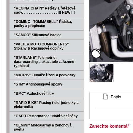
"REGINA CHAIN" Řetězy a řetězové
sady. . . . . . . . . . . . . . . . . . . . !!! NEW !!!
"DOMINO - TOMMASELLI" Řídítka,
páčky a přepínače
"SAMCO" Silikonové hadice
"VALTER MOTO COMPONENTS"
Stojany & Racingové doplňky
"STARLANE" Telemetrie,
datarecording a ukazatele zařazené
rychlosti
"MATRIS" Tlumiče řízení a podvozky
"STM" Antihopingové spojky
"BMC" Vzduchové filtry
Popis
"RAPID BIKE" Racing řídící jednotky a
elektronika
"CAPIT Performance" Nahřívací pásy
"GEMINI" Motoalarmy a xenonová
Zanechte komentář
světla