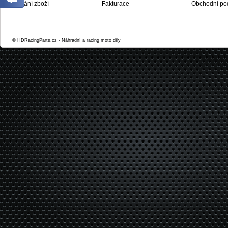
Dodání zboží
Fakturace
Obchodní po
© HDRacingParts.cz - Náhradní a racing moto díly