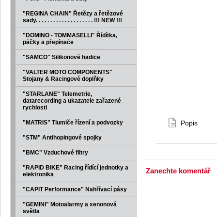
"REGINA CHAIN" Řetězy a řetězové
sady. . . . . . . . . . . . . . . . . . . . !!! NEW !!!
"DOMINO - TOMMASELLI" Řídítka,
páčky a přepínače
"SAMCO" Silikonové hadice
"VALTER MOTO COMPONENTS"
Stojany & Racingové doplňky
"STARLANE" Telemetrie,
datarecording a ukazatele zařazené
rychlosti
"MATRIS" Tlumiče řízení a podvozky
Popis
"STM" Antihopingové spojky
"BMC" Vzduchové filtry
"RAPID BIKE" Racing řídící jednotky a
Zanechte komentář
elektronika
"CAPIT Performance" Nahřívací pásy
"GEMINI" Motoalarmy a xenonová
světla