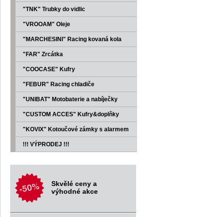
"TNK" Trubky do vidlic
"VROOAM" Oleje
"MARCHESINI" Racing kovaná kola
"FAR" Zrcátka
"COOCASE" Kufry
"FEBUR" Racing chladiče
"UNIBAT" Motobaterie a nabíječky
"CUSTOM ACCES" Kufry&doplňky
"KOVIX" Kotoučové zámky s alarmem
!!! VÝPRODEJ !!!
Skvělé ceny a
výhodné akce