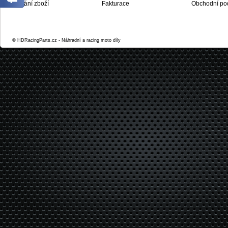
Dodání zboží
Fakturace
Obchodní po
© HDRacingParts.cz - Náhradní a racing moto díly