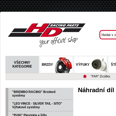
VŠECHNY
BRZDY
VÝFUKY
ŠT
KATEGORIE
"FAR" Zrcátka
Náhradní díl
"BREMBO RACING" Brzdové
systémy
"LEO VINCE - SILVER TAIL - SITO"
Výfukové systémy
"PUIG" Plexiskla a štíty