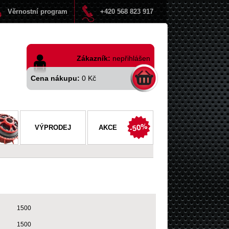
Věrnostní program
+420 568 823 917
Zákazník:
nepřihlášen
Cena nákupu:
0 Kč
VÝPRODEJ
AKCE
1500
1500