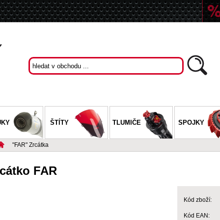
UKY
ŠTÍTY
TLUMIČE
SPOJKY
"FAR" Zrcátka
rcátko FAR
Kód zboží:
Kód EAN: