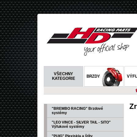
VŠECHNY
BRZDY
VÝF
KATEGORIE
Z
"BREMBO RACING" Brzdové
systémy
"LEO VINCE - SILVER TAIL - SITO"
Výfukové systémy
"PUIG" Plexiskla a štíty