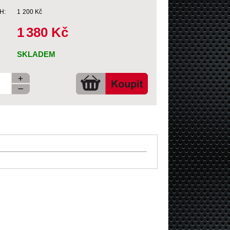
H:
1
200 Kč
1
380 Kč
SKLADEM