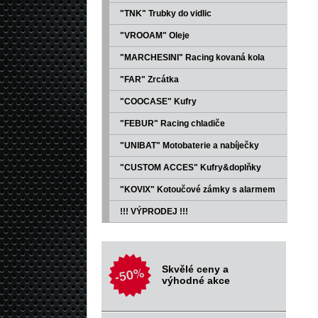
"TNK" Trubky do vidlic
"VROOAM" Oleje
"MARCHESINI" Racing kovaná kola
"FAR" Zrcátka
"COOCASE" Kufry
"FEBUR" Racing chladiče
"UNIBAT" Motobaterie a nabíječky
"CUSTOM ACCES" Kufry&doplňky
"KOVIX" Kotoučové zámky s alarmem
!!! VÝPRODEJ !!!
Skvělé ceny a
výhodné akce