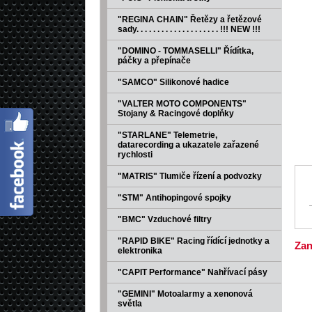
"REGINA CHAIN" Řetězy a řetězové
sady. . . . . . . . . . . . . . . . . . . . !!! NEW !!!
"DOMINO - TOMMASELLI" Řídítka,
páčky a přepínače
"SAMCO" Silikonové hadice
"VALTER MOTO COMPONENTS"
Stojany & Racingové doplňky
"STARLANE" Telemetrie,
datarecording a ukazatele zařazené
rychlosti
"MATRIS" Tlumiče řízení a podvozky
"STM" Antihopingové spojky
"BMC" Vzduchové filtry
"RAPID BIKE" Racing řídící jednotky a
Zan
elektronika
"CAPIT Performance" Nahřívací pásy
"GEMINI" Motoalarmy a xenonová
světla